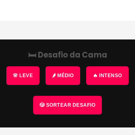
🛏 Desafio da Cama
🌸 LEVE
🌶 MÉDIO
🔥 INTENSO
🎲 SORTEAR DESAFIO