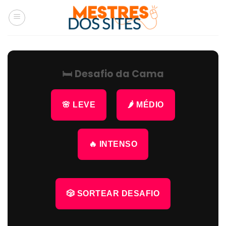
Skip
to
content
🛏 Desafio da Cama
🌸 LEVE
🌶 MÉDIO
🔥 INTENSO
🎲 SORTEAR DESAFIO